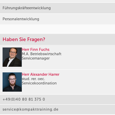
Führungskräfteentwicklung
Personalentwicklung
Haben Sie Fragen?
Herr Finn Fuchs
M.A. Betriebswirtschaft
Servicemanager
Herr Alexander Harrer
stud. rer. oec.
Servicekoordination
+49(0)40 80 81 375 0
service@kompakttraining.de