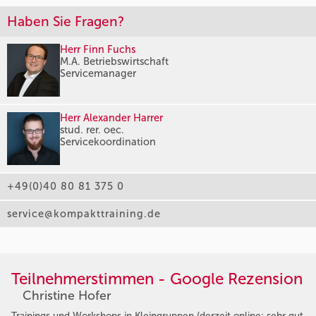
Haben Sie Fragen?
Herr Finn Fuchs
M.A. Betriebswirtschaft
Servicemanager
Herr Alexander Harrer
stud. rer. oec.
Servicekoordination
+49(0)40 80 81 375 0
service@kompakttraining.de
Teilnehmerstimmen - Google Rezension
Christine Hofer
Trainings und Workshops in Kleingruppen (derzeit online; sehr gut