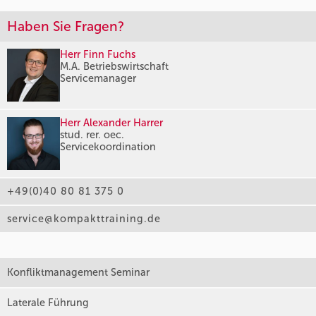
Haben Sie Fragen?
Herr Finn Fuchs
M.A. Betriebswirtschaft
Servicemanager
Herr Alexander Harrer
stud. rer. oec.
Servicekoordination
+49(0)40 80 81 375 0
service@kompakttraining.de
Konfliktmanagement Seminar
Laterale Führung