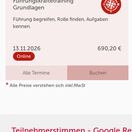
Führungskräftetraining
Grundlagen
Führung begreifen, Rolle finden, Aufgaben
kennen.
13.11.2026
690,20 €
Online
Alle Termine
Buchen
*
Alle Preise verstehen sich
inkl.MwSt
Teilnehmerstimmen - Google Re