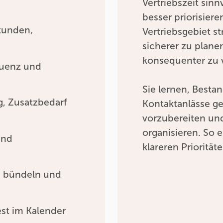
Vertriebszeit sin
besser priorisiere
kunden,
Vertriebsgebiet st
sicherer zu plan
konsequenter zu 
quenz und
Sie lernen, Best
g, Zusatzbedarf
Kontaktanlässe ge
vorzubereiten und
organisieren. So 
und
klareren Prioritä
e bündeln und
st im Kalender