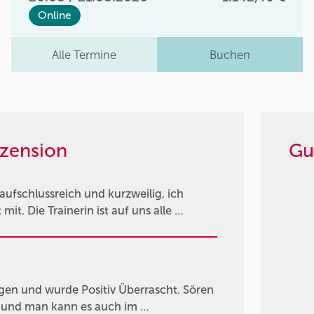
Online
Alle Termine
Buchen
zension
Gu
fschlussreich und kurzweilig, ich
it. Die Trainerin ist auf uns alle …
gen und wurde Positiv Überrascht. Sören
n und man kann es auch im …