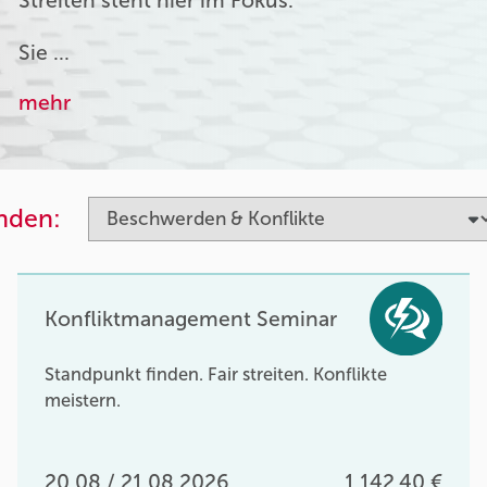
Streiten steht hier im Fokus.
Sie …
mehr
inden:
Konfliktmanagement Seminar
Standpunkt finden. Fair streiten. Konflikte
meistern.
20.08 / 21.08.2026
1.142,40 €