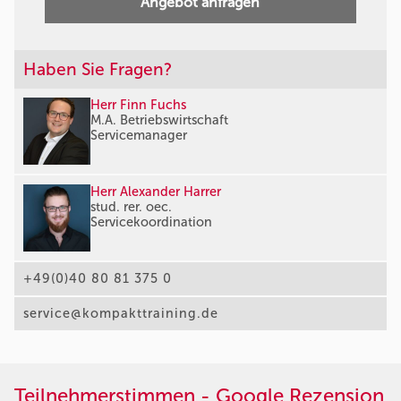
Angebot anfragen
Haben Sie Fragen?
Herr Finn Fuchs
M.A. Betriebswirtschaft
Servicemanager
Herr Alexander Harrer
stud. rer. oec.
Servicekoordination
+49(0)40 80 81 375 0
service@kompakttraining.de
Teilnehmerstimmen - Google Rezension